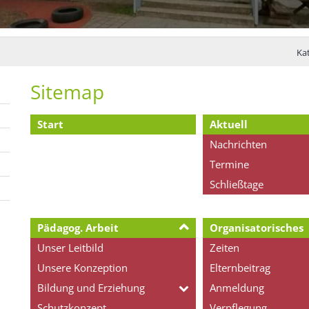
Kat
Sitemap
Start
Aktuell
Nachrichten
Termine
Schließtage
Pädagog. Arbeit
Organisatorisches
Unser Leitbild
Zeiten
Unsere Konzeption
Elternbeitrag
Bildung und Erziehung
Anmeldung
Schutzkonzept
Verpflegung