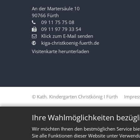
An der Martersäule 10
90766
Fürth
09 11 75 75 08
09 11 97 79 33 54
Klick zum E-Mail senden
kiga-christkoenig-fuerth.de
Visitenkarte herunterladen
© Kath. Kindergarten Christkönig I Fürth
Impre
Ihre Wahlmöglichkeiten bezügl
Wir möchten Ihnen den bestmöglichen Service bie
Sie alle Funktionen dieser Website unter Verwend