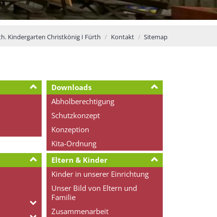
h. Kindergarten Christkönig I Fürth
Kontakt
Sitemap
Downloads
Abholberechtigung
Schutzkonzept
Konzeption
Kita-Ordnung
Eltern & Kinder
Kinder in unserer Einrichtung
Unser Bild von Eltern und
Familie
Zusammenarbeit