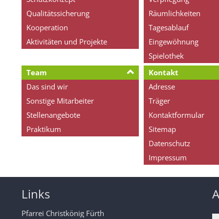
Qualitätssicherung
Räumlichkeiten
Kooperation
Tagesablauf
Aktivitäten und Projekte
Eingewöhnung
Spielothek
Team
Kontakt
Das sind wir
Adresse
Sonstige Mitarbeiter
Träger
Stellenangebote
Kontaktformular
Praktikum
Sitemap
Datenschutz
Impressum
Links
A
Pfarrei Christkönig Fürth
h