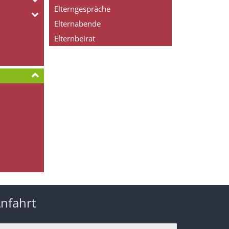
Elterngespräche
Elternabende
Elternbeirat
nfahrt