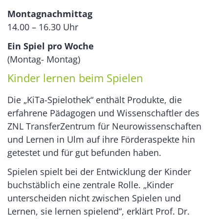
Montagnachmittag
14.00 – 16.30 Uhr
Ein Spiel pro Woche
(Montag- Montag)
Kinder lernen beim Spielen
Die „KiTa-Spielothek“ enthält Produkte, die
erfahrene Pädagogen und Wissenschaftler des
ZNL TransferZentrum für Neurowissenschaften
und Lernen in Ulm auf ihre Förderaspekte hin
getestet und für gut befunden haben.
Spielen spielt bei der Entwicklung der Kinder
buchstäblich eine zentrale Rolle. „Kinder
unterscheiden nicht zwischen Spielen und
Lernen, sie lernen spielend“, erklärt Prof. Dr.