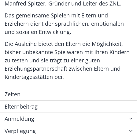
Manfred Spitzer, Gründer und Leiter des ZNL.
Das gemeinsame Spielen mit Eltern und
Erziehern dient der sprachlichen, emotionalen
und sozialen Entwicklung.
Die Ausleihe bietet den Eltern die Möglichkeit,
bisher unbekannte Spielwaren mit ihren Kindern
zu testen und sie trägt zu einer guten
Erziehungspartnerschaft zwischen Eltern und
Kindertagesstätten bei.
Zeiten
Elternbeitrag
Anmeldung
Verpflegung