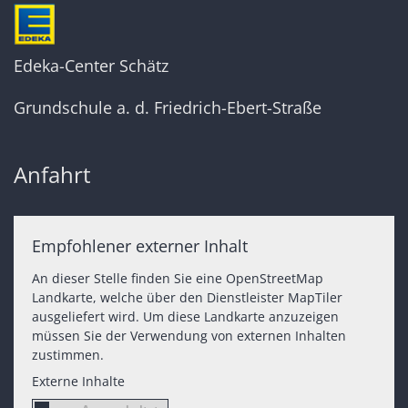
Edeka-Center Schätz
Grundschule a. d. Friedrich-Ebert-Straße
Anfahrt
Empfohlener externer Inhalt
An dieser Stelle finden Sie eine OpenStreetMap
Landkarte, welche über den Dienstleister MapTiler
ausgeliefert wird. Um diese Landkarte anzuzeigen
müssen Sie der Verwendung von externen Inhalten
zustimmen.
Externe Inhalte